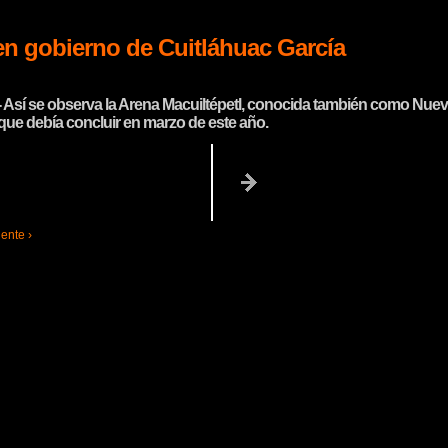
 en gobierno de Cuitláhuac García
.- Así se observa la Arena Macuiltépetl, conocida también como Nuevo
que debía concluir en marzo de este año.
ente ›