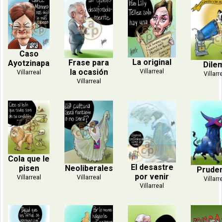
Caso
La original
Frase para
Ayotzinapa
Dile
la ocasión
Villarreal
Villarreal
Villarr
Villarreal
Cola que le
El desastre
Neoliberales
pisen
Prude
por venir
Villarreal
Villarreal
Villarr
Villarreal