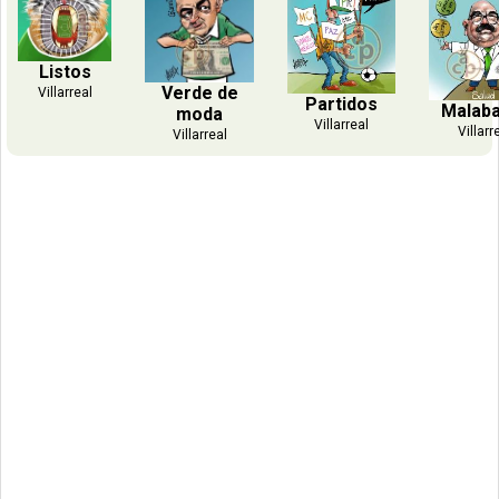
Listos
Verde de
Villarreal
Partidos
Malab
moda
Villarreal
Villarr
Villarreal