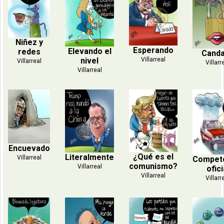
Niñez y
Esperando
Elevando el
redes
Cand
nivel
Villarreal
Villarreal
Villarr
Villarreal
Encuevado
¿Qué es el
Literalmente
Villarreal
Compet
comunismo?
Villarreal
ofici
Villarreal
Villarr