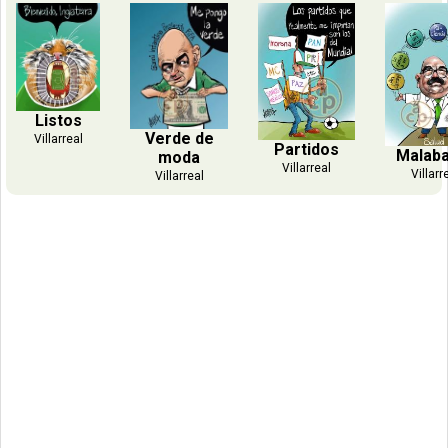
Listos
Verde de
Villarreal
Partidos
Malab
moda
Villarreal
Villarr
Villarreal