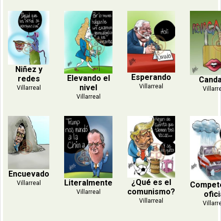
Niñez y
Esperando
Elevando el
redes
Cand
nivel
Villarreal
Villarreal
Villarr
Villarreal
Encuevado
¿Qué es el
Literalmente
Villarreal
Compet
comunismo?
Villarreal
ofici
Villarreal
Villarr