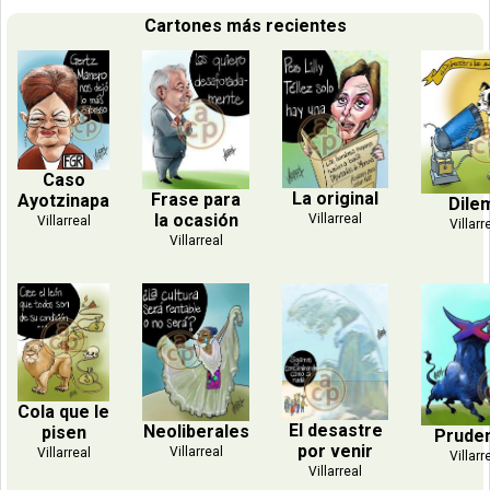
Cartones más recientes
Caso
La original
Frase para
Ayotzinapa
Dile
la ocasión
Villarreal
Villarreal
Villarr
Villarreal
Cola que le
El desastre
Neoliberales
pisen
Prude
por venir
Villarreal
Villarreal
Villarr
Villarreal