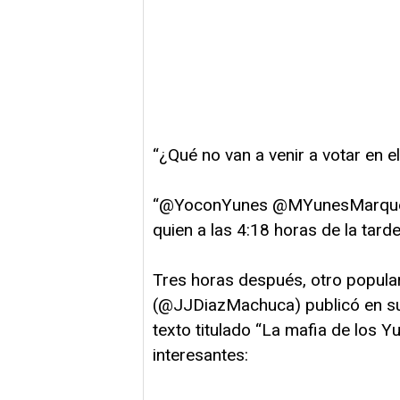
“¿Qué no van a venir a votar en 
“@YoconYunes @MYunesMarquez V
quien a las 4:18 horas de la tarde
Tres horas después, otro popular
(@JJDiazMachuca) publicó en su 
texto titulado “La mafia de los Y
interesantes: