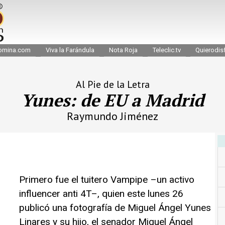
omina.com
Viva la Farándula
Nota Roja
Teleclic.tv
Quierodisf
Al Pie de la Letra
Yunes: de EU a Madrid
Raymundo Jiménez
Primero fue el tuitero Vampipe –un activo
influencer anti 4T–, quien este lunes 26
publicó una fotografía de Miguel Ángel Yunes
Linares y su hijo, el senador Miguel Ángel