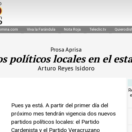
omina.com
Viva la Farándula
Nota Roja
Teleclic.tv
Quierodisf
Prosa Aprisa
s políticos locales en el est
Arturo Reyes Isidoro
R
e
Pues ya está. A partir del primer día del
próximo mes tendrán vigencia dos nuevos
partidos políticos locales: el Partido
Cardenista y el Partido Veracruzano