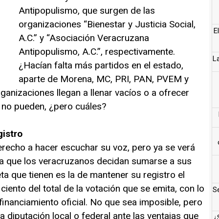
Antipopulismo, que surgen de las
organizaciones “Bienestar y Justicia Social,
E
A.C.” y “Asociación Veracruzana
Antipopulismo, A.C.”, respectivamente.
L
¿Hacían falta más partidos en el estado,
aparte de Morena, MC, PRI, PAN, PVEM y
anizaciones llegan a llenar vacíos o a ofrecer
s no pueden, ¿pero cuáles?
gistro
erecho a hacer escuchar su voz, pero ya se verá
a que los veracruzanos decidan sumarse a sus
eta que tienen es la de mantener su registro el
iento del total de la votación que se emita, con lo
Se
inanciamiento oficial. No que sea imposible, pero
 diputación local o federal ante las ventajas que
¿