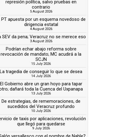
represión política, salvo pruebas en
contrario
5 August 2026
l PT apuesta por un esquema novedoso de
dirigencia estatal
4 August 2026
a SEV da pena; Veracruz no se merece eso
3 August 2026
Podrían echar abajo reforma sobre
revocación de mandato; MC acudirá a la
SCJN
15 July 2026
La tragedia de conseguir lo que se desea
14 July 2026
El Gobierno abre un gran hoyo para tapar
otro; dañará toda la Cuenca del Uxpanapa
13 July 2026
De estrategias, de rememoraciones, de
sucedidos del Veracruz profundo
10 July 2026
rvicio de taxis por aplicaciones, revolución
que llegó para quedarse
9 July 2026
Salón versallesco con el nombre de Nahle?