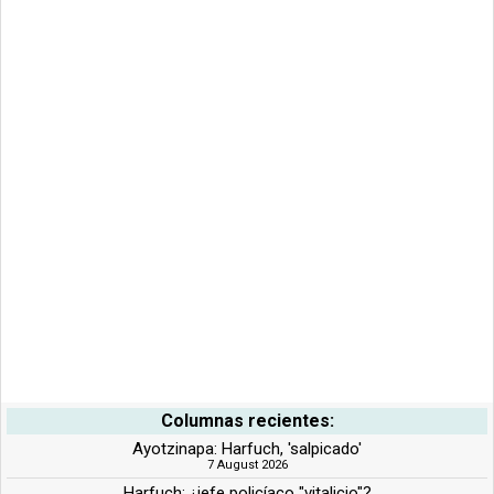
Columnas recientes:
Ayotzinapa: Harfuch, 'salpicado'
7 August 2026
Harfuch: ¿jefe policíaco "vitalicio"?