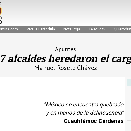
omina.com
Viva la Farándula
Nota Roja
Teleclic.tv
Quierodisf
Apuntes
7 alcaldes heredaron el car
Manuel Rosete Chávez
“México se encuentra quebrado
y en manos de la delincuencia”
Cuauhtémoc Cárdenas