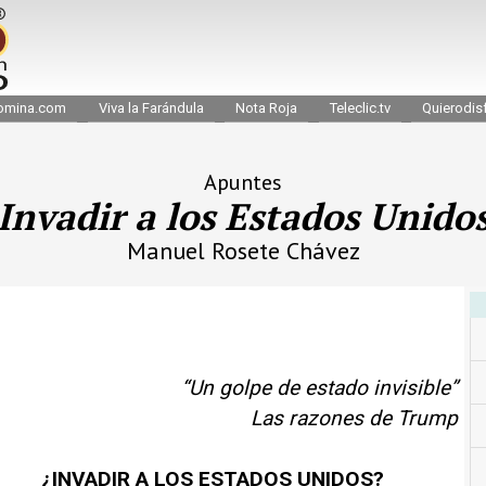
omina.com
Viva la Farándula
Nota Roja
Teleclic.tv
Quierodisf
Apuntes
Invadir a los Estados Unido
Manuel Rosete Chávez
“Un golpe de estado invisible”
Las razones de Trump
¿INVADIR A LOS ESTADOS UNIDOS?