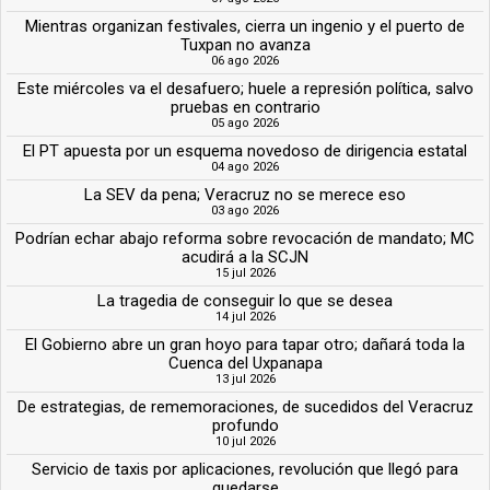
Mientras organizan festivales, cierra un ingenio y el puerto de
Tuxpan no avanza
06 ago 2026
Este miércoles va el desafuero; huele a represión política, salvo
pruebas en contrario
05 ago 2026
El PT apuesta por un esquema novedoso de dirigencia estatal
04 ago 2026
La SEV da pena; Veracruz no se merece eso
03 ago 2026
Podrían echar abajo reforma sobre revocación de mandato; MC
acudirá a la SCJN
15 jul 2026
La tragedia de conseguir lo que se desea
14 jul 2026
El Gobierno abre un gran hoyo para tapar otro; dañará toda la
Cuenca del Uxpanapa
13 jul 2026
De estrategias, de rememoraciones, de sucedidos del Veracruz
profundo
10 jul 2026
Servicio de taxis por aplicaciones, revolución que llegó para
quedarse