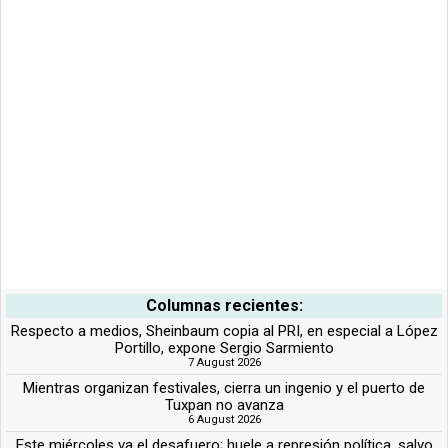
Columnas recientes:
Respecto a medios, Sheinbaum copia al PRI, en especial a López
Portillo, expone Sergio Sarmiento
7 August 2026
Mientras organizan festivales, cierra un ingenio y el puerto de
Tuxpan no avanza
6 August 2026
Este miércoles va el desafuero; huele a represión política, salvo