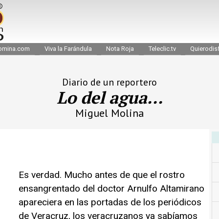
omina.com
Viva la Farándula
Nota Roja
Teleclic.tv
Quierodisf
Diario de un reportero
Lo del agua...
Miguel Molina
Es verdad. Mucho antes de que el rostro
ensangrentado del doctor Arnulfo Altamirano
apareciera en las portadas de los periódicos
de Veracruz, los veracruzanos ya sabíamos