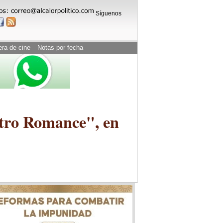
Síguenos
era de cine
Notas por fecha
etro Romance", en