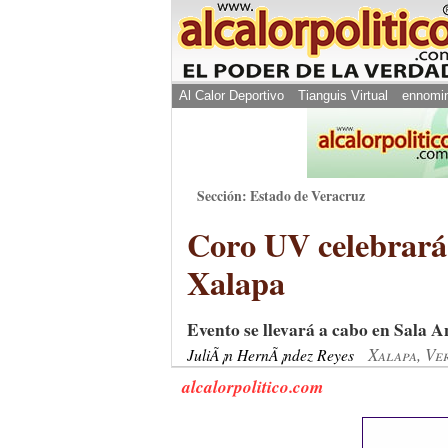
Al Calor Deportivo
Tianguis Virtual
ennomi
Sección: Estado de Veracruz
Coro UV celebrará
Xalapa
Evento se llevará a cabo en Sala 
Xalapa, Ve
JuliÃ¡n HernÃ¡ndez Reyes
alcalorpolitico.com