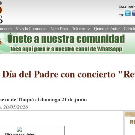
en:
na.com
Viva la Farándula
Nota Roja
Teleclic.tv
Quierodisfrutar
Cartel
 Día del Padre con concierto "R
Anexa de Tlaqná el domingo 21 de junio
r. 20/05/2026
Click para ver fotos