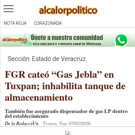
toggle
navigation
NOTA ROJA
CORAZONADA
Sección: Estado de Veracruz
FGR cateó “Gas Jebla” en
Tuxpan; inhabilita tanque de
almacenamiento
También fue asegurado dispensador de gas LP dentro
del establecimiento
De la RedacciÃ³n
Tuxpan, Ver. 07/05/2026