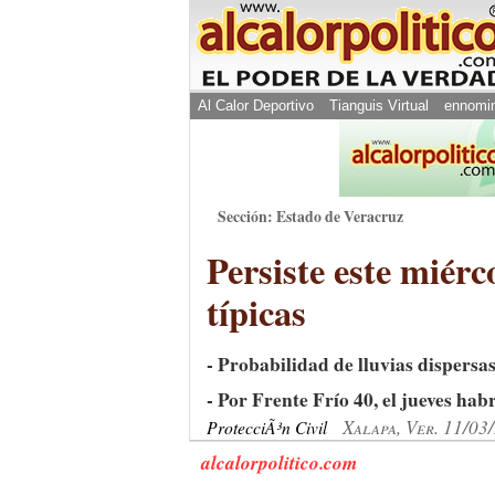
Al Calor Deportivo
Tianguis Virtual
ennomi
Sección: Estado de Veracruz
Persiste este miérc
típicas
- Probabilidad de lluvias dispersa
- Por Frente Frío 40, el jueves ha
Xalapa, Ver. 11/03
ProtecciÃ³n Civil
alcalorpolitico.com