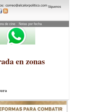
Síguenos
era de cine
Notas por fecha
urada en zonas
tura