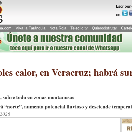
en:
na.com
Viva la Farándula
Nota Roja
Teleclic.tv
Quierodisfrutar
Cartel
oles calor, en Veracruz; habrá s
s, sobre todo en zonas montañosas
brá “norte”, aumenta potencial lluvioso y desciende tempera
/2026