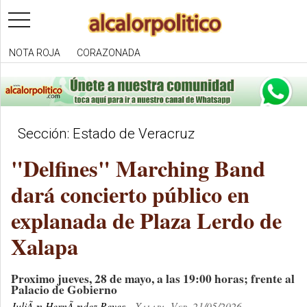
toggle
navigation
NOTA ROJA
CORAZONADA
Sección: Estado de Veracruz
"Delfines" Marching Band
dará concierto público en
explanada de Plaza Lerdo de
Xalapa
Proximo jueves, 28 de mayo, a las 19:00 horas; frente al
Palacio de Gobierno
JuliÃ¡n HernÃ¡ndez Reyes
Xalapa, Ver. 21/05/2026