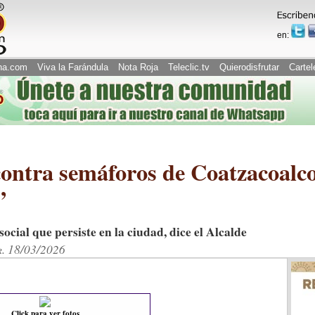
en:
na.com
Viva la Farándula
Nota Roja
Teleclic.tv
Quierodisfrutar
Cartel
contra semáforos de Coatzacoalc
”
social que persiste en la ciudad, dice el Alcalde
r. 18/03/2026
Click para ver fotos