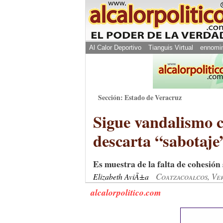
Al Calor Deportivo
Tianguis Virtual
ennomi
Sección: Estado de Veracruz
Sigue vandalismo 
descarta “sabotaje
Es muestra de la falta de cohesión 
Coatzacoalcos, Ve
Elizabeth AviÃ±a
alcalorpolitico.com