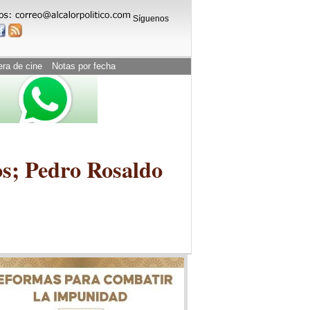
Síguenos
era de cine
Notas por fecha
os; Pedro Rosaldo