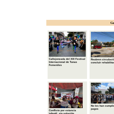
Ga
Callejoneada del XIII Festival
Reabren circulació
Internacional de Tunas
concluir rehabilita
Femeniles
No les han cumpli
pagos
Conflicto por estancia
infantil, sin solución