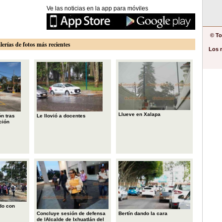
Ve las noticias en la app para móviles
© To
lerías de fotos más recientes
Los 
Llueve en Xalapa
n tras
Le llovió a docentes
ción
do con
Concluye sesión de defensa
Bertín dando la cara
de lAlcalde de Ixhuatlán del