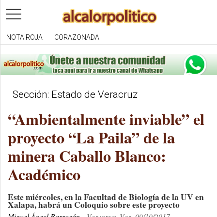
toggle
navigation
NOTA ROJA
CORAZONADA
Sección: Estado de Veracruz
“Ambientalmente inviable” el
proyecto “La Paila” de la
minera Caballo Blanco:
Académico
Este miércoles, en la Facultad de Biología de la UV en
Xalapa, habrá un Coloquio sobre este proyecto
Miguel Ángel Barragán
Veracruz, Ver. 09/10/2017