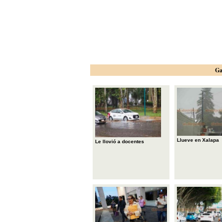
Ga
Llueve en Xalapa
Le llovió a docentes