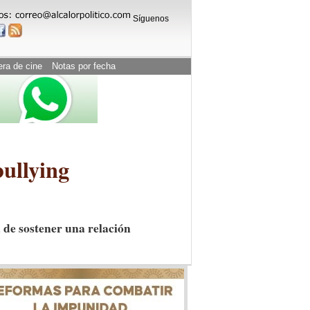
Síguenos
era de cine
Notas por fecha
bullying
 de sostener una relación