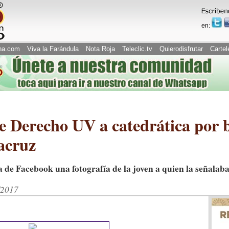
en:
na.com
Viva la Farándula
Nota Roja
Teleclic.tv
Quierodisfrutar
Cartel
e Derecho UV a catedrática por 
eracruz
 de Facebook una fotografía de la joven a quien la señalaba
/2017