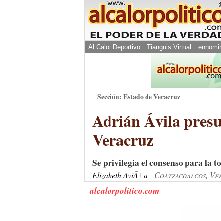
Al Calor Deportivo
Tianguis Virtual
ennomi
Sección: Estado de Veracruz
Adrián Ávila presu
Veracruz
Se privilegia el consenso para la t
Coatzacoalcos, Ve
Elizabeth AviÃ±a
alcalorpolitico.com