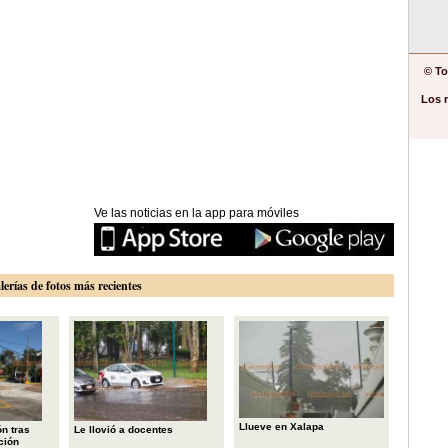
© To
Los 
Ve las noticias en la app para móviles
lerías de fotos más recientes
Llueve en Xalapa
n tras
Le llovió a docentes
ción