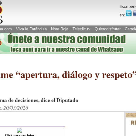
en:
na.com
Viva la Farándula
Nota Roja
Teleclic.tv
Quierodisfrutar
Cartel
me “apertura, diálogo y respeto”
oma de decisiones, dice el Diputado
r. 20/03/2026
Click para ver fotos