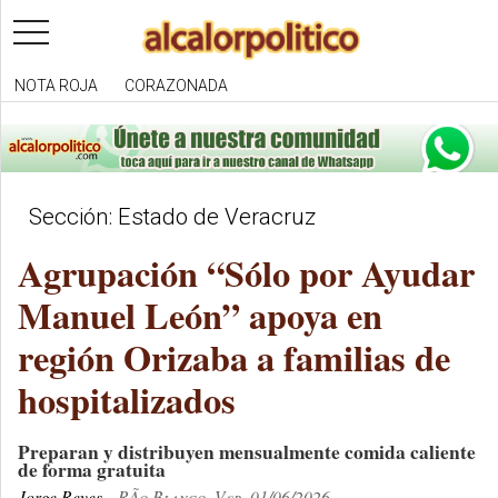
toggle
navigation
NOTA ROJA
CORAZONADA
Sección: Estado de Veracruz
Agrupación “Sólo por Ayudar
Manuel León” apoya en
región Orizaba a familias de
hospitalizados
Preparan y distribuyen mensualmente comida caliente
de forma gratuita
Jorge Reyes
RÃ­o Blanco, Ver. 01/06/2026