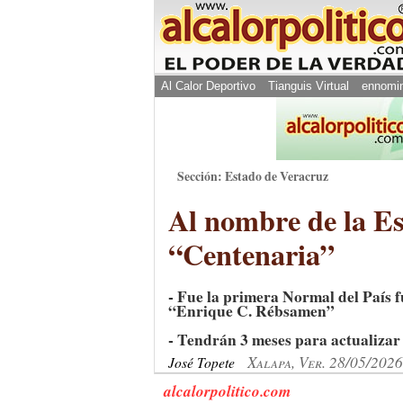
Al Calor Deportivo
Tianguis Virtual
ennomi
Sección: Estado de Veracruz
Al nombre de la E
“Centenaria”
- Fue la primera Normal del País
“Enrique C. Rébsamen”
- Tendrán 3 meses para actualizar s
Xalapa, Ver. 28/05/2026
José Topete
alcalorpolitico.com