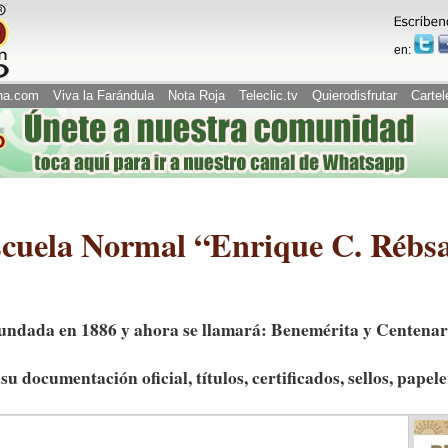
en:
na.com
Viva la Farándula
Nota Roja
Teleclic.tv
Quierodisfrutar
Cartel
scuela Normal “Enrique C. Rébs
 fundada en 1886 y ahora se llamará: Benemérita y Centen
u documentación oficial, títulos, certificados, sellos, papel