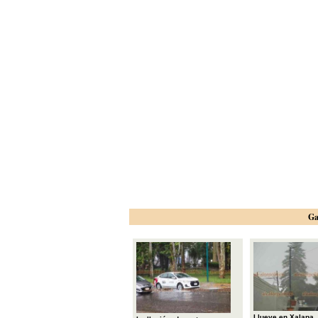
Ga
Llueve en Xalapa