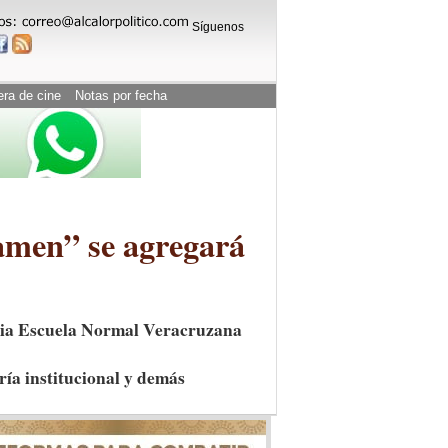
Síguenos
era de cine
Notas por fecha
amen” se agregará
aria Escuela Normal Veracruzana
ería institucional y demás