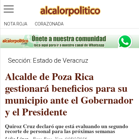
toggle
navigation
NOTA ROJA
CORAZONADA
Sección: Estado de Veracruz
Alcalde de Poza Rica
gestionará beneficios para su
municipio ante el Gobernador
y el Presidente
Quiroz Cruz declaró que está evaluando un segundo
recorte de personal para las próximas semanas
Lidia López
Poza Rica, Ver. 04/01/2016