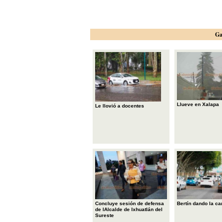
Ga
Llueve en Xalapa
Le llovió a docentes
Concluye sesión de defensa
Bertín dando la ca
de lAlcalde de Ixhuatlán del
Sureste