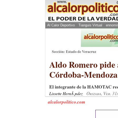
Al Calor Deportivo
Tianguis Virtual
ennomi
Sección: Estado de Veracruz
Aldo Romero pide a 
Córdoba-Mendoza
El integrante de la HAMOTAC reco
Orizaba, Ver. 31
Lissette HernÃ¡ndez
alcalorpolitico.com