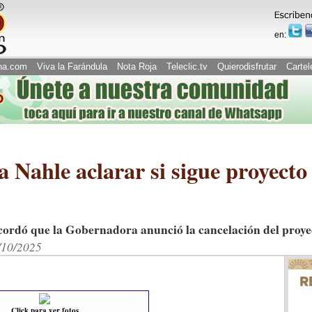
en:
na.com
Viva la Farándula
Nota Roja
Teleclic.tv
Quierodisfrutar
Cartel
Nahle aclarar si sigue proyecto 
rdó que la Gobernadora anunció la cancelación del proye
/10/2025
Click para ver fotos