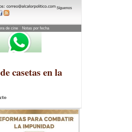
Síguenos
era de cine
Notas por fecha
de casetas en la
cto