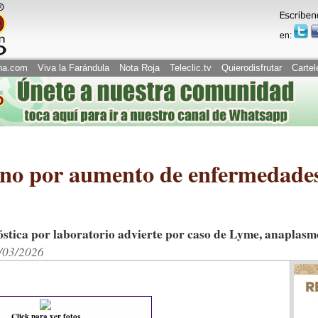
en:
na.com
Viva la Farándula
Nota Roja
Teleclic.tv
Quierodisfrutar
Cartel
ano por aumento de enfermedade
stica por laboratorio advierte por caso de Lyme, anaplasmo
5/03/2026
Click para ver fotos