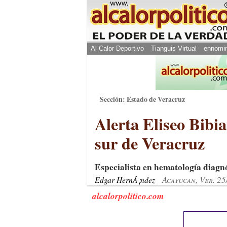
Al Calor Deportivo
Tianguis Virtual
ennomi
Sección: Estado de Veracruz
Alerta Eliseo Bibi
sur de Veracruz
Especialista en hematología diagnó
Acayucan, Ver. 2
Edgar HernÃ¡ndez
alcalorpolitico.com