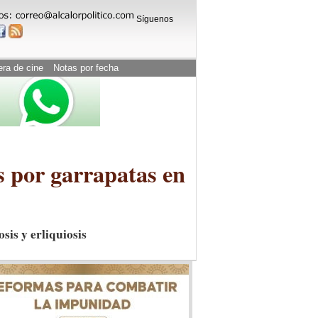
Síguenos
era de cine
Notas por fecha
s por garrapatas en
sis y erliquiosis