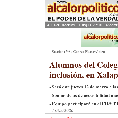
Al Calor Deportivo
Tianguis Virtual
ennomi
Sección: VÃ­a Correo ElectrÃ³nico
Alumnos del Colegi
inclusión, en Xala
- Será este jueves 12 de marzo a l
- Son modelos de accesibilidad mu
- Equipo participará en el FIRST
11/03/2026