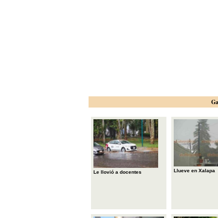
Ga
Llueve en Xalapa
Le llovió a docentes