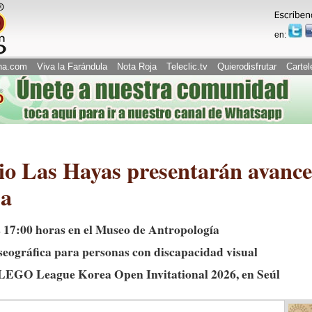
en:
na.com
Viva la Farándula
Nota Roja
Teleclic.tv
Quierodisfrutar
Cartel
o Las Hayas presentarán avance
pa
as 17:00 horas en el Museo de Antropología
seográfica para personas con discapacidad visual
 LEGO League Korea Open Invitational 2026, en Seúl