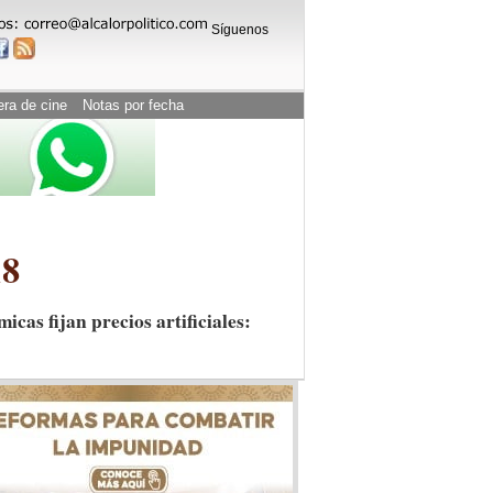
Síguenos
era de cine
Notas por fecha
18
icas fijan precios artificiales: