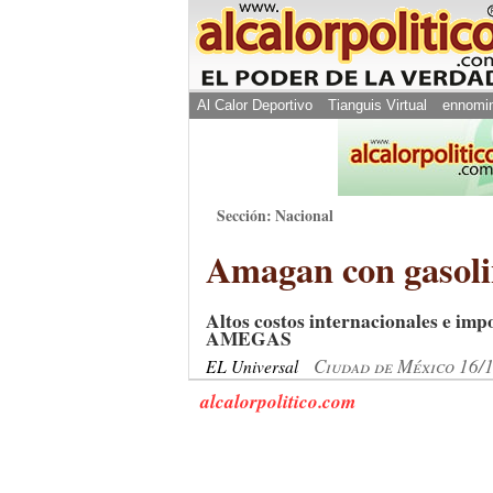
Al Calor Deportivo
Tianguis Virtual
ennomi
Sección: Nacional
Amagan con gasolin
Altos costos internacionales e impo
AMEGAS
Ciudad de México 16/
EL Universal
alcalorpolitico.com