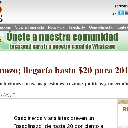
en:
na.com
Viva la Farándula
Nota Roja
Teleclic.tv
Quierodisfrutar
Cartel
azo; llegaría hasta $20 para 20
rtaciones caras, las presiones; razones políticas y no económ
11/2017
Gasolineros y analistas prevén un
“gasolinazo” de hasta 20 por ciento a