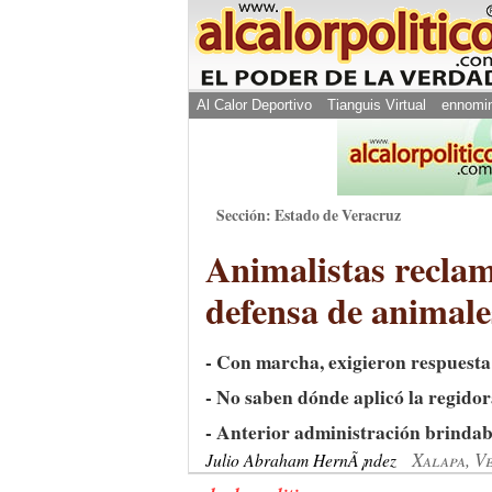
Al Calor Deportivo
Tianguis Virtual
ennomi
Sección: Estado de Veracruz
Animalistas recla
defensa de animale
- Con marcha, exigieron respuesta
- No saben dónde aplicó la regidora
- Anterior administración brindaba
Xalapa, V
Julio Abraham HernÃ¡ndez