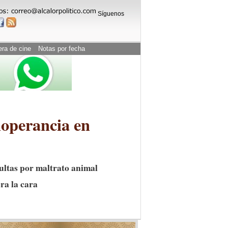
Síguenos
era de cine
Notas por fecha
noperancia en
ultas por maltrato animal
ra la cara