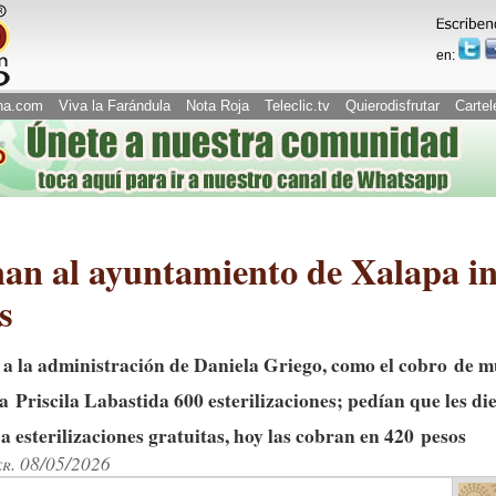
en:
na.com
Viva la Farándula
Nota Roja
Teleclic.tv
Quierodisfrutar
Cartel
man al ayuntamiento de Xalapa i
s
 a la administración de Daniela Griego, como el cobro de m
 Priscila Labastida 600 esterilizaciones; pedían que les die
 esterilizaciones gratuitas, hoy las cobran en 420 pesos
er. 08/05/2026