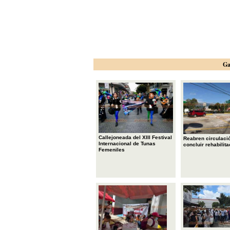
Ga
Callejoneada del XIII Festival
Reabren circulació
Internacional de Tunas
concluir rehabilita
Femeniles