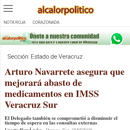
toggle
navigation
NOTA ROJA
CORAZONADA
Sección: Estado de Veracruz
Arturo Navarrete asegura que
mejorará abasto de
medicamentos en IMSS
Veracruz Sur
El Delegado también se comprometió a disminuir el
tiempo de espera en las consultas externas
Lissette HernÃ¡ndez
Orizaba, Ver. 25/05/2026