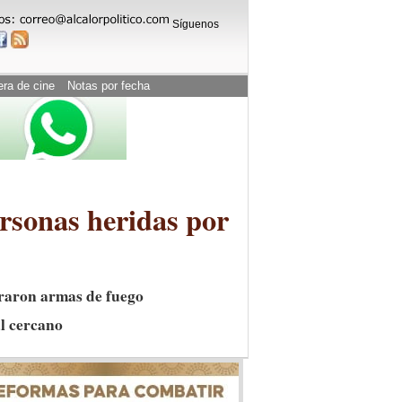
Síguenos
era de cine
Notas por fecha
ersonas heridas por
pararon armas de fuego
al cercano