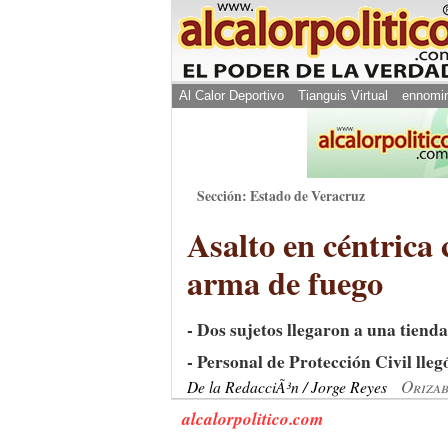
Al Calor Deportivo
Tianguis Virtual
ennomi
Sección: Estado de Veracruz
Asalto en céntrica
arma de fuego
- Dos sujetos llegaron a una tiend
- Personal de Protección Civil lleg
Orizab
De la RedacciÃ³n / Jorge Reyes
alcalorpolitico.com