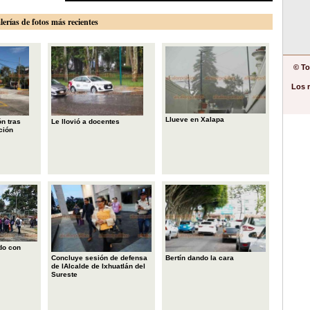
lerías de fotos más recientes
© To
Los 
Llueve en Xalapa
n tras
Le llovió a docentes
ción
do con
Concluye sesión de defensa
Bertín dando la cara
de lAlcalde de Ixhuatlán del
Sureste