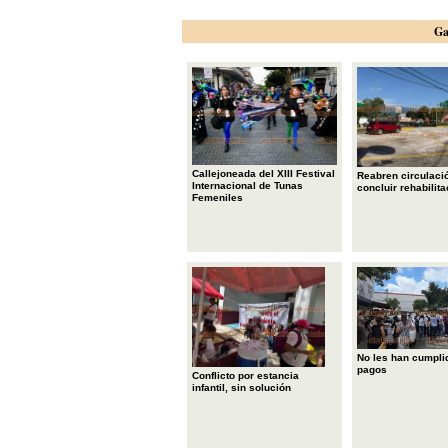
Ga
Callejoneada del XIII Festival
Reabren circulació
Internacional de Tunas
concluir rehabilita
Femeniles
No les han cumpli
pagos
Conflicto por estancia
infantil, sin solución