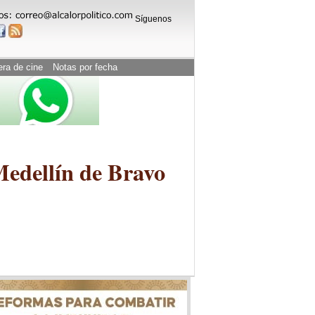
Síguenos
era de cine
Notas por fecha
Medellín de Bravo