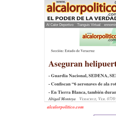
Al Calor Deportivo
Tianguis Virtual
ennomi
Sección: Estado de Veracruz
Aseguran helipuert
- Guardia Nacional, SEDENA, SE
- Confiscan “6 aeronaves de ala ro
- En Tierra Blanca, también duran
Veracruz, Ver. 07/
Abigail Montoya
alcalorpolitico.com