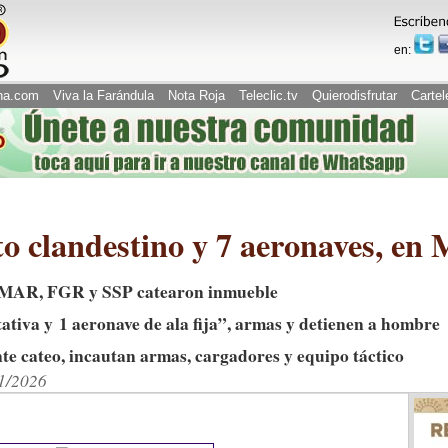
en:
na.com
Viva la Farándula
Nota Roja
Teleclic.tv
Quierodisfrutar
Cartel
o clandestino y 7 aeronaves, en 
MAR, FGR y SSP catearon inmueble
tativa y 1 aeronave de ala fija”, armas y detienen a hombre
te cateo, incautan armas, cargadores y equipo táctico
01/2026