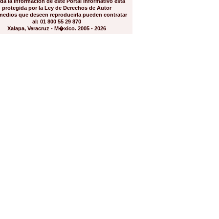
da la información de este Portal Informativo está
protegida por la Ley de Derechos de Autor
medios que deseen reproducirla pueden contratar
al: 01 800 55 29 870
Xalapa, Veracruz - M�xico. 2005 - 2026