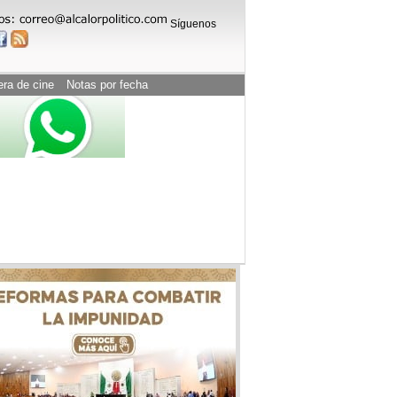
Síguenos
era de cine
Notas por fecha