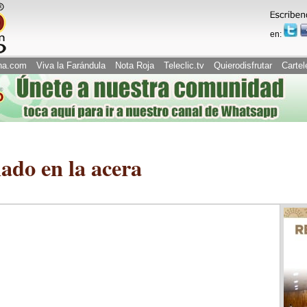
en:
na.com
Viva la Farándula
Nota Roja
Teleclic.tv
Quierodisfrutar
Cartel
ado en la acera