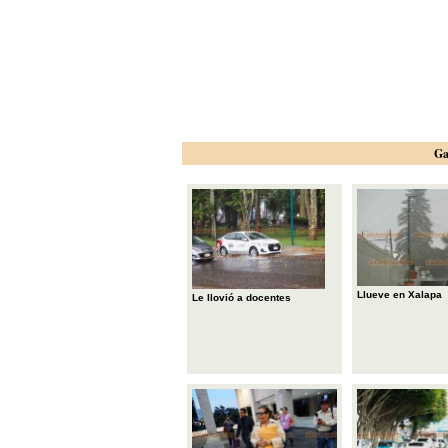
Ga
Llueve en Xalapa
Le llovió a docentes