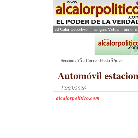
Al Calor Deportivo
Tianguis Virtual
ennomi
Sección: VÃ­a Correo ElectrÃ³nico
Automóvil estacion
12/03/2026
alcalorpolitico.com