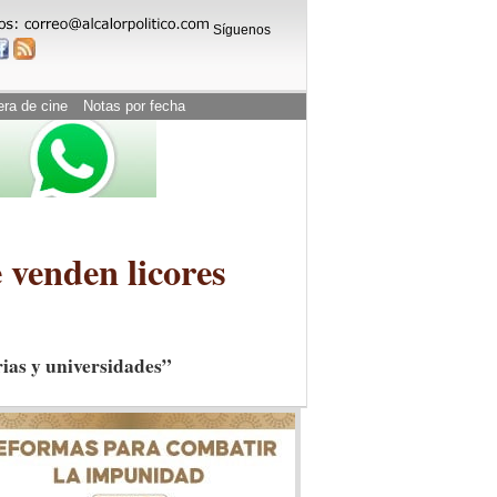
Síguenos
era de cine
Notas por fecha
 venden licores
rias y universidades”