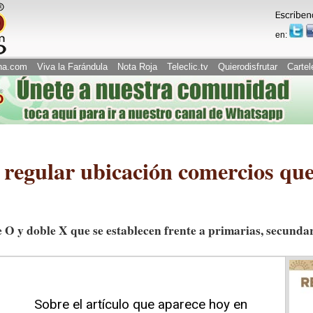
en:
na.com
Viva la Farándula
Nota Roja
Teleclic.tv
Quierodisfrutar
Cartel
regular ubicación comercios que
le O y doble X que se establecen frente a primarias, secunda
Sobre el artículo que aparece hoy en