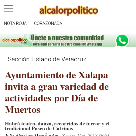
toggle
navigation
NOTA ROJA
CORAZONADA
Sección: Estado de Veracruz
Ayuntamiento de Xalapa
invita a gran variedad de
actividades por Día de
Muertos
Habrá teatro, danza, recorridos de terror y el
tradicional Paseo de Catrinas
Julio Abraham HernÃ¡ndez
Xalapa, Ver. 09/10/2025