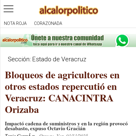
toggle
navigation
NOTA ROJA
CORAZONADA
Sección: Estado de Veracruz
Bloqueos de agricultores en
otros estados repercutió en
Veracruz: CANACINTRA
Orizaba
Impactó cadena de suministros y en la región provocó
desabasto, expuso Octavio Gracián
Tania GuzmÃ¡n
Orizaba, Ver. 01/11/2025