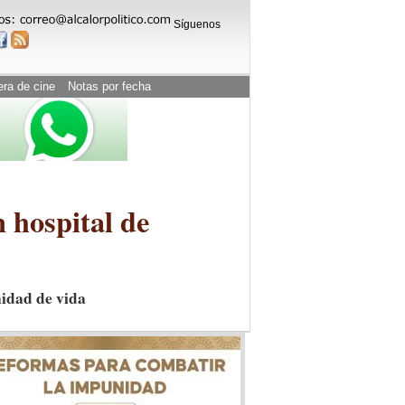
Síguenos
era de cine
Notas por fecha
 hospital de
nidad de vida