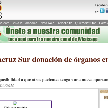
en:
na.com
Viva la Farándula
Nota Roja
Teleclic.tv
Quierodisfrutar
Cartel
cruz Sur donación de órganos en
 posibilidad a que otros pacientes tengan una nueva oportu
/05/2026
Click para ver fotos