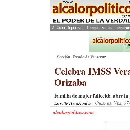
Al Calor Deportivo
Tianguis Virtual
ennomi
Sección: Estado de Veracruz
Celebra IMSS Vera
Orizaba
Familia de mujer fallecida abre la
Orizaba, Ver. 07
Lissette HernÃ¡ndez
alcalorpolitico.com