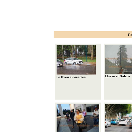
Ga
Llueve en Xalapa
Le llovió a docentes