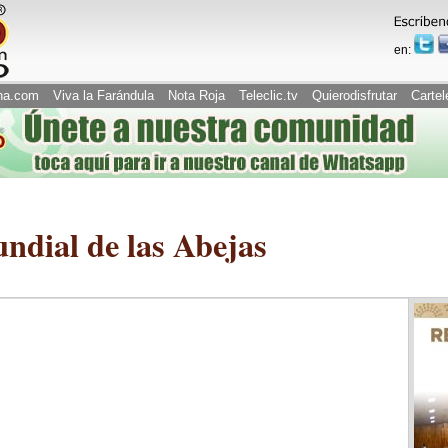
en:
na.com
Viva la Farándula
Nota Roja
Teleclic.tv
Quierodisfrutar
Cartel
ndial de las Abejas