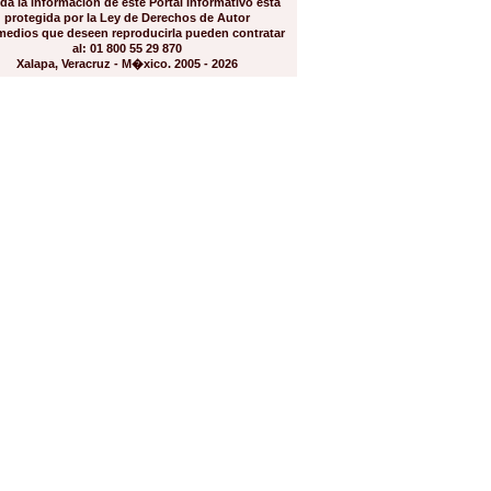
da la información de este Portal Informativo está
protegida por la Ley de Derechos de Autor
medios que deseen reproducirla pueden contratar
al: 01 800 55 29 870
Xalapa, Veracruz - M�xico. 2005 - 2026