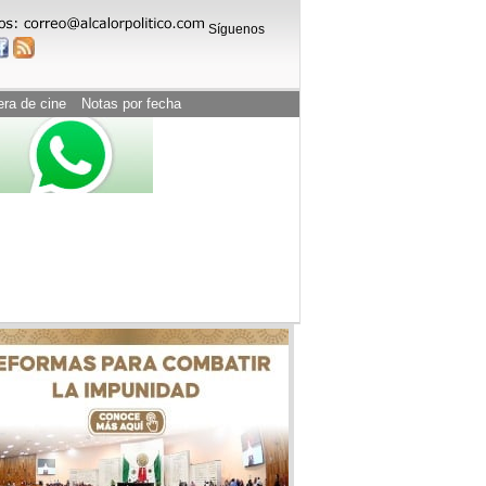
Síguenos
era de cine
Notas por fecha