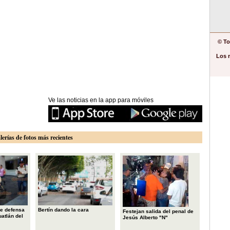
© To
Los 
Ve las noticias en la app para móviles
lerías de fotos más recientes
e defensa
Bertín dando la cara
Festejan salida del penal de
uatlán del
Jesús Alberto "N"