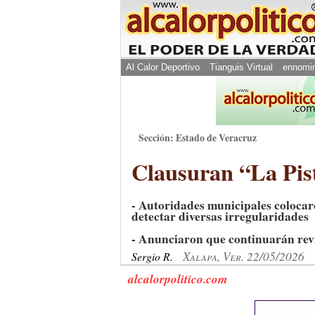
Al Calor Deportivo
Tianguis Virtual
ennomi
Sección: Estado de Veracruz
Clausuran “La Pist
- Autoridades municipales colocaro
detectar diversas irregularidades
- Anunciaron que continuarán revi
Xalapa, Ver. 22/05/2026
Sergio R.
alcalorpolitico.com