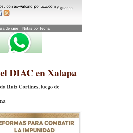
Síguenos
era de cine
Notas por fecha
 del DIAC en Xalapa
ida Ruiz Cortines, luego de
ana