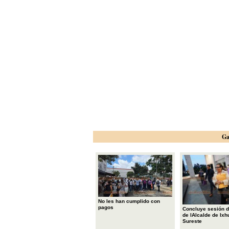
Ga
No les han cumplido con
pagos
Concluye sesión d
de lAlcalde de Ixh
Sureste