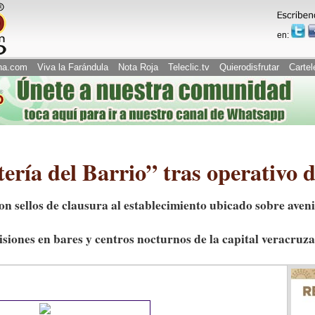
en:
na.com
Viva la Farándula
Nota Roja
Teleclic.tv
Quierodisfrutar
Cartel
ería del Barrio” tras operativo
n sellos de clausura al establecimiento ubicado sobre aven
siones en bares y centros nocturnos de la capital veracruz