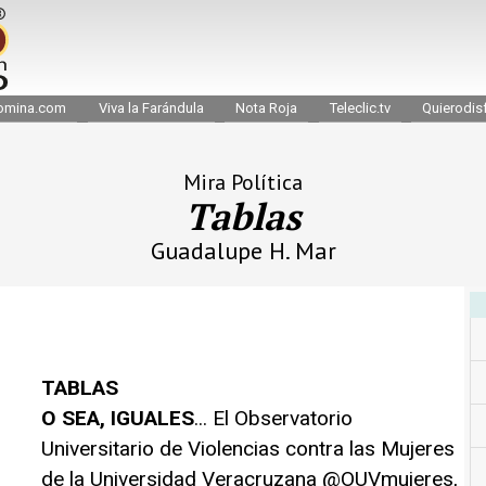
omina.com
Viva la Farándula
Nota Roja
Teleclic.tv
Quierodisf
Mira Política
Tablas
Guadalupe H. Mar
TABLAS
O SEA, IGUALES
... El Observatorio
Universitario de Violencias contra las Mujeres
de la Universidad Veracruzana @OUVmujeres,