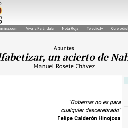
omina.com
Viva la Farándula
Nota Roja
Teleclic.tv
Quierodisf
Apuntes
fabetizar, un acierto de Na
Manuel Rosete Chávez
“Gobernar no es para
cualquier descerebrado”
Felipe Calderón Hinojosa