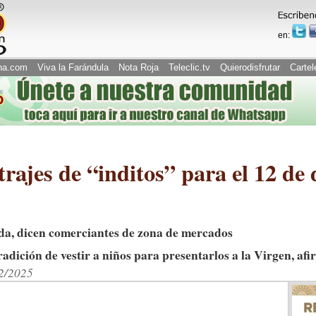
en:
na.com
Viva la Farándula
Nota Roja
Teleclic.tv
Quierodisfrutar
Cartel
rajes de “inditos” para el 12 de 
da, dicen comerciantes de zona de mercados
 tradición de vestir a niños para presentarlos a la Virgen, af
12/2025