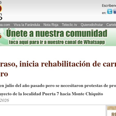
en:
na.com
Viva la Farándula
Nota Roja
Teleclic.tv
Quierodisfrutar
Cartel
raso, inicia rehabilitación de ca
ero
en julio del año pasado pero se necesitaron protestas de pr
ayecto de la localidad Puerta 7 hacia Monte Chiquito
/2026