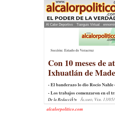
Al Calor Deportivo
Tianguis Virtual
ennomi
Sección: Estado de Veracruz
Con 10 meses de at
Ixhuatlán de Mad
- El banderazo lo dio Rocío Nahle 
- Los trabajos comenzaron en el tr
Ãlamo, Ver. 13/05
De la RedacciÃ³n
alcalorpolitico.com