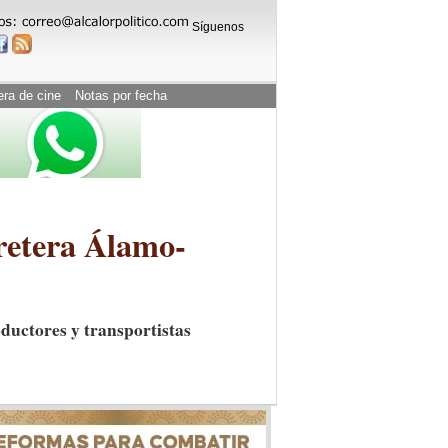
Síguenos
era de cine
Notas por fecha
rretera Álamo-
oductores y transportistas