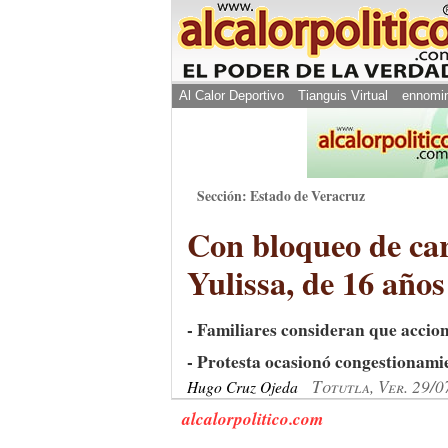
Al Calor Deportivo
Tianguis Virtual
ennomi
Sección: Estado de Veracruz
Con bloqueo de car
Yulissa, de 16 años
- Familiares consideran que accion
- Protesta ocasionó congestionami
Totutla, Ver. 29/
Hugo Cruz Ojeda
alcalorpolitico.com