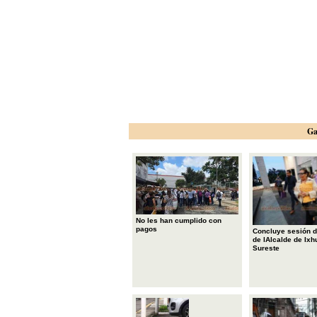
Ga
No les han cumplido con
pagos
Concluye sesión d
de lAlcalde de Ixh
Sureste