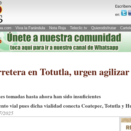
en:
na.com
Viva la Farándula
Nota Roja
Teleclic.tv
Quierodisfrutar
Cartel
retera en Totutla, urgen agiliza
es tomadas hasta ahora han sido insuficientes
ento vial pues dicha vialidad conecta Coatepec, Totutla y 
07/2025