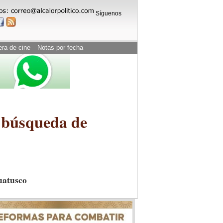
Síguenos
era de cine
Notas por fecha
r búsqueda de
Huatusco