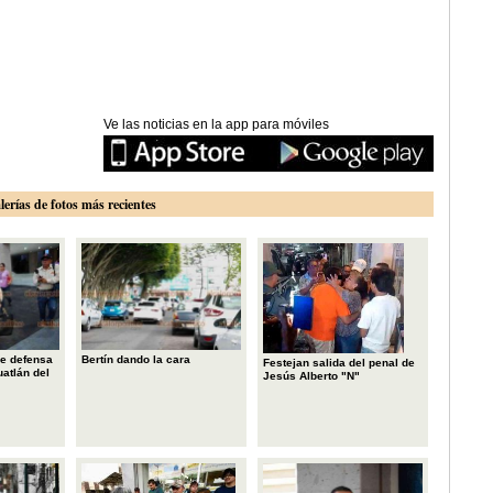
Ve las noticias en la app para móviles
lerías de fotos más recientes
e defensa
Bertín dando la cara
Festejan salida del penal de
uatlán del
Jesús Alberto "N"