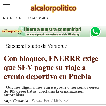
toggle
navigation
NOTA ROJA
CORAZONADA
Sección: Estado de Veracruz
Con bloqueo, FNERRR exige
que SEV pague su viaje a
evento deportivo en Puebla
“Que nos digan si nos van a apoyar o no; somos cerca
de 405 deportistas”, reclama la organización
antorchista
Ãngel Camarillo
Xalapa, Ver. 05/03/2026