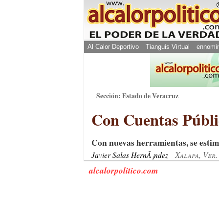
Al Calor Deportivo
Tianguis Virtual
ennomi
Sección: Estado de Veracruz
Con Cuentas Públic
Con nuevas herramientas, se esti
Xalapa, Ver
Javier Salas HernÃ¡ndez
alcalorpolitico.com