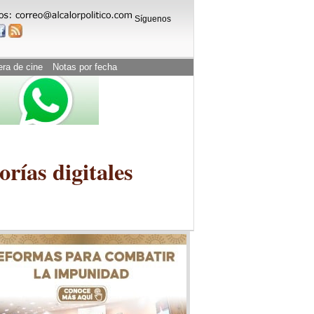
Síguenos
era de cine
Notas por fecha
rías digitales