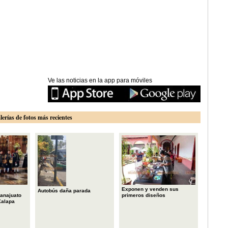
Ve las noticias en la app para móviles
lerías de fotos más recientes
Exponen y venden sus
Autobús daña parada
primeros diseños
anajuato
Xalapa