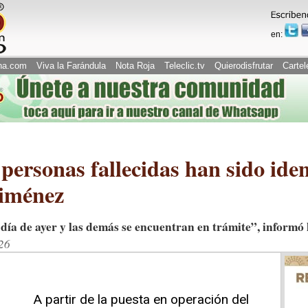
en:
na.com
Viva la Farándula
Nota Roja
Teleclic.tv
Quierodisfrutar
Cartel
personas fallecidas han sido iden
Jiménez
 día de ayer y las demás se encuentran en trámite”, informó 
26
A partir de la puesta en operación del