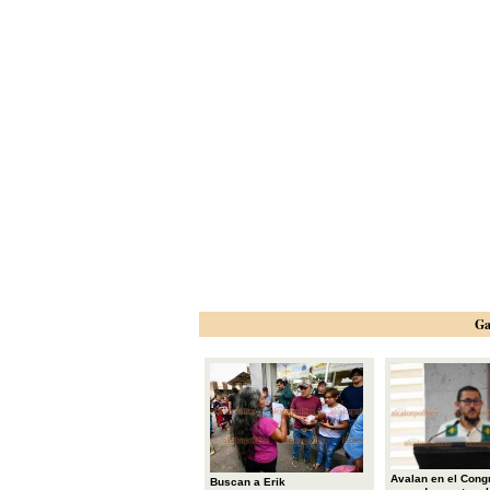
Ga
Avalan en el Cong
Buscan a Erik