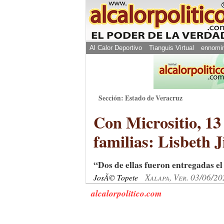
Al Calor Deportivo
Tianguis Virtual
ennomi
Sección: Estado de Veracruz
Con Micrositio, 13 
familias: Lisbeth 
“Dos de ellas fueron entregadas el
Xalapa, Ver. 03/06/20
JosÃ© Topete
alcalorpolitico.com