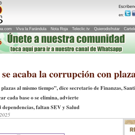
en:
na.com
Viva la Farándula
Nota Roja
Teleclic.tv
Quierodisfrutar
Cartel
 se acaba la corrupción con pl
 plazas al mismo tiempo”, dice secretario de Finanzas, Sant
ar cada base o se elimina, advierte
8 dependencias, faltan SEV y Salud
/2025