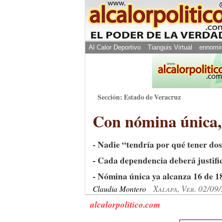
Al Calor Deportivo
Tianguis Virtual
ennomi
Sección: Estado de Veracruz
Con nómina única,
- Nadie “tendría por qué tener dos
- Cada dependencia deberá justific
- Nómina única ya alcanza 16 de 1
Xalapa, Ver. 02/09
Claudia Montero
alcalorpolitico.com