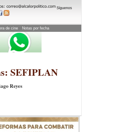
Síguenos
era de cine
Notas por fecha
azas: SEFIPLAN
iago Reyes