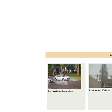
Ga
Llueve en Xalapa
Le llovió a docentes