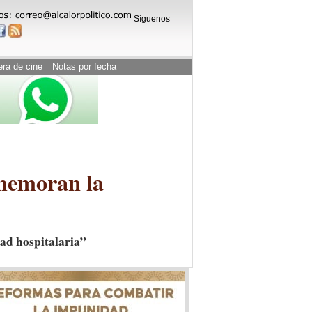
Síguenos
era de cine
Notas por fecha
memoran la
dad hospitalaria”