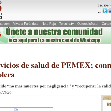
en:
na.com
Viva la Farándula
Nota Roja
Teleclic.tv
Quierodisfrutar
Cartel
rvicios de salud de PEMEX; con
olera
pide “no más muertes por negligencia” y “recuperar la cali
03/2026