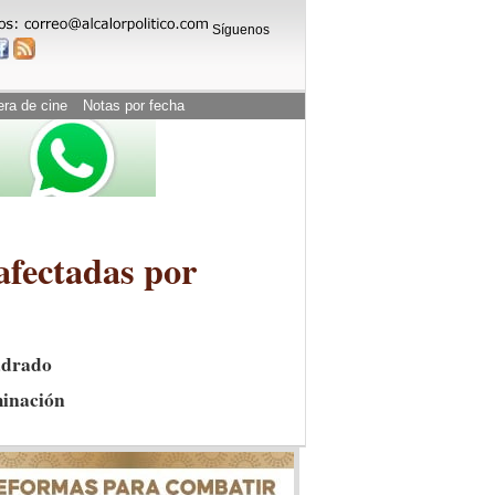
Síguenos
era de cine
Notas por fecha
afectadas por
adrado
minación