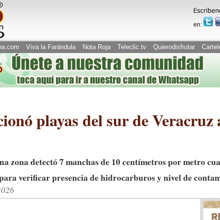
en:
na.com
Viva la Farándula
Nota Roja
Teleclic.tv
Quierodisfrutar
Cartel
nó playas del sur de Veracruz 
una zona detectó 7 manchas de 10 centímetros por metro cu
ara verificar presencia de hidrocarburos y nivel de conta
2026