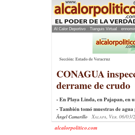
Al Calor Deportivo
Tianguis Virtual
ennomi
Sección: Estado de Veracruz
CONAGUA inspeccio
derrame de crudo
- En Playa Linda, en Pajapan, en 
- También tomó muestras de agua p
Xalapa, Ver. 06/03/
Ãngel Camarillo
alcalorpolitico.com