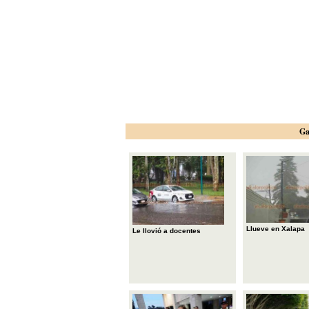
Ga
Llueve en Xalapa
Le llovió a docentes