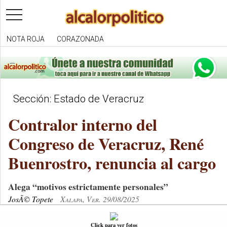
toggle
navigation
NOTA ROJA
CORAZONADA
Sección: Estado de Veracruz
Contralor interno del
Congreso de Veracruz, René
Buenrostro, renuncia al cargo
Alega “motivos estrictamente personales”
JosÃ© Topete
Xalapa, Ver. 29/08/2025
Click para ver fotos