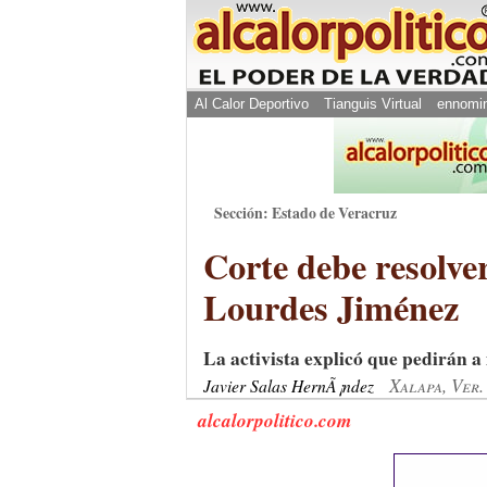
Al Calor Deportivo
Tianguis Virtual
ennomi
Sección: Estado de Veracruz
Corte debe resolver
Lourdes Jiménez
La activista explicó que pedirán a
Xalapa, Ver
Javier Salas HernÃ¡ndez
alcalorpolitico.com