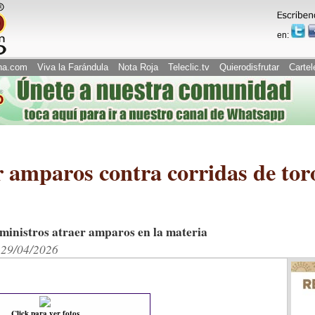
en:
na.com
Viva la Farándula
Nota Roja
Teleclic.tv
Quierodisfrutar
Cartel
 amparos contra corridas de toro
 ministros atraer amparos en la materia
. 29/04/2026
Click para ver fotos